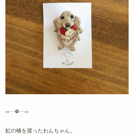
༝༚┈❁┈༚༝
虹の橋を渡ったわんちゃん。