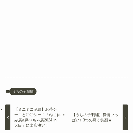
うちの子刺繍
【ミニミニ刺繍】お茶シ
ー！と〇〇シー！「ねこ休
【うちの子刺繍】愛情いっ
み展&鼻ぺちゃ展2024 in
ぱい♪ 3つの輝く笑顔★
大阪」に出店決定！