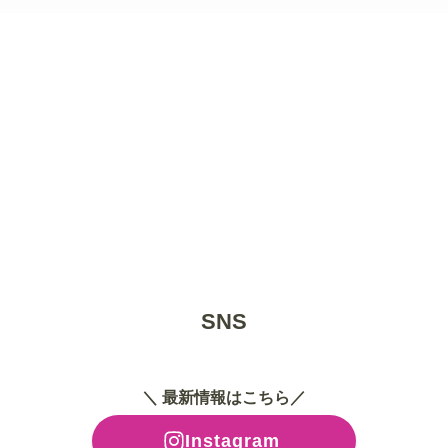
SNS
＼ 最新情報はこちら／
Instagram