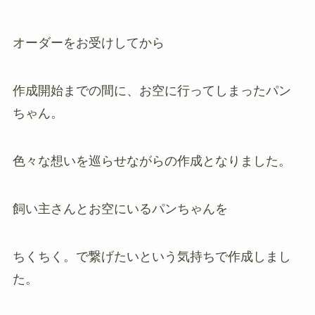
オーダーをお受けしてから
作成開始までの間に、お空に行ってしまったパン
ちゃん。
色々な想いを巡らせながらの作成となりました。
飼い主さんとお空にいるパンちゃんを
ちくちく。で繋げたいという気持ちで作成しまし
た。