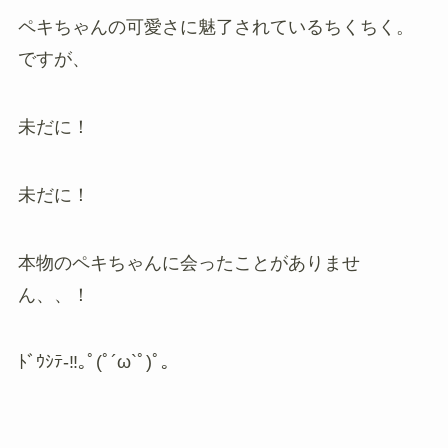
ペキちゃんの可愛さに魅了されているちくちく。
ですが、
未だに！
未だに！
本物のペキちゃんに会ったことがありませ
ん、、！
ﾄﾞｳｼﾃ-‼︎｡ﾟ(ﾟ´ω`ﾟ)ﾟ｡