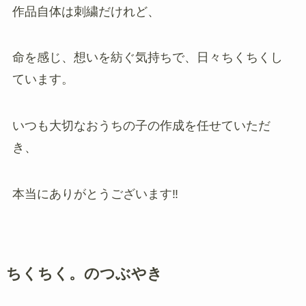
作品自体は刺繍だけれど、
命を感じ、想いを紡ぐ気持ちで、日々ちくちくし
ています。
いつも大切なおうちの子の作成を任せていただ
き、
本当にありがとうございます‼︎
ちくちく。のつぶやき