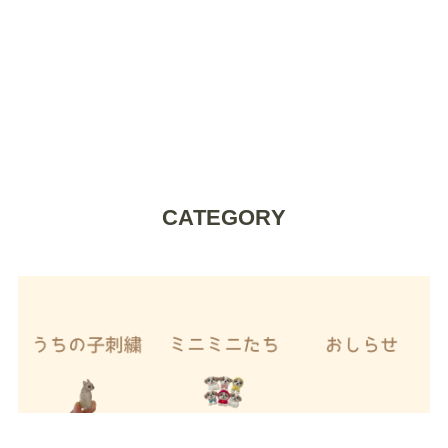
CATEGORY