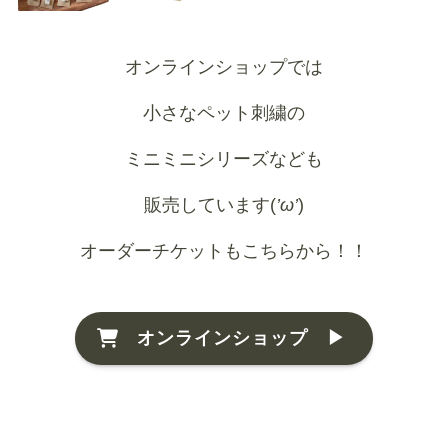
オンラインショップでは
小さなペット刺繍の
ミニミニシリーズなども
販売しています(
’ω’
)
オーダーチケットもこちらから！！
オンラインショップ ▶