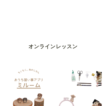
オンラインレッスン