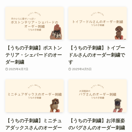
【うちの子刺繍】ボストン
【うちの子刺繍】トイプー
テリア・シェパードのオー
ドルさんのオーダー刺繍で
ダー刺繍
す
2025年4月7日
2025年4月5日
【うちの子刺繍】ミニチュ
【うちの子刺繍】お洋服姿
アダックスさんのオーダー
のパグさんのオーダー刺繍