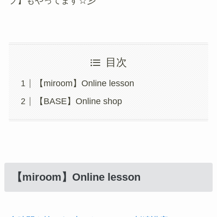
プ】もやってます☆彡
目次
【miroom】Online lesson
【BASE】Online shop
【miroom】Online lesson